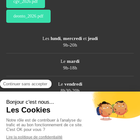
cgv_2026.pdf
deonto_2026.pdf
Les
lundi
,
mercredi
et
jeudi
9h-20h
Le
mardi
9h-18h
Le
vendredi
8h30-20h
Le
samedi
8h30-13h
Prendre rendez-vous