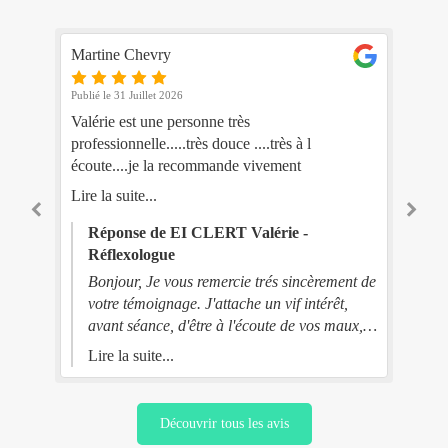
Martine Chevry
Na
Publié le 31 Juillet 2026
Publ
ée
Valérie est une personne très
Prem
professionnelle.....très douce ....très à l
réf
écoute....je la recommande vivement
con
re
Lire la suite...
Lir
tr
Réponse de EI CLERT Valérie -
Réflexologue
 la
.
Bonjour, Je vous remercie trés sincèrement de
votre témoignage. J'attache un vif intérêt,
avant séance, d'être à l'écoute de vos maux,
en toute bienveillance ce qui me permet
Lire la suite...
d'ajuster le protocole réflexologique au plus
près de vos attentes. Prenez soin de vous
Découvrir tous les avis